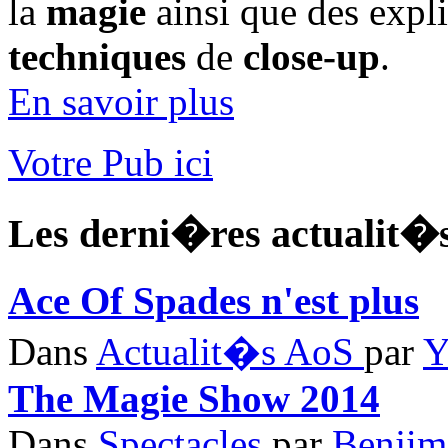
la
magie
ainsi que des expl
techniques
de
close-up
.
En savoir plus
Votre Pub ici
Les derni�res
actualit�
Ace Of Spades n'est plus
Dans
Actualit�s AoS
par
Y
The Magie Show 2014
Dans
Spectacles
par
Benjim