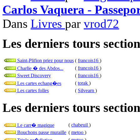
Carlos Vaquera - Passeport
Dans
Livres
par
vrod72
Les derniers tours sectio
Saint-Plifion priez pour nous
(
francois16
)
(
francois16
)
Charlie � des Abdos...
Sweet Discovery
(
francois16
)
(
torak
)
Les cartes echang�es
Les cartes folles
(
Silvearn
)
Les derniers tours sectio
(
chabeuil
)
Le carr� magique
Bouchons passe muraille
(
metoo
)
(
metoo
)