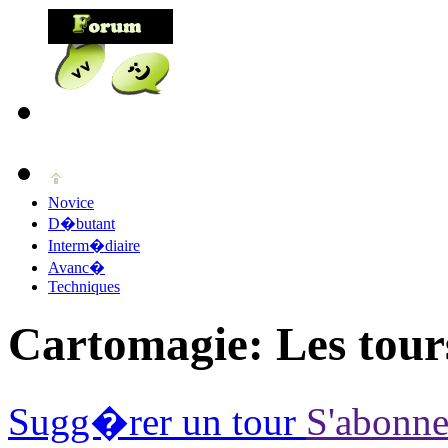
Novice
D�butant
Interm�diaire
Avanc�
Techniques
Cartomagie:
Les tour
Sugg�rer un tour
S'abonne