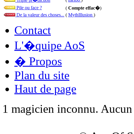
Triple pr�diction
Pile ou face ?
(
Compte effac�
)
De la valeur des choses...
(
MythIllusion
)
Contact
L'�quipe AoS
� Propos
Plan du site
Haut de page
1 magicien inconnu. Aucun